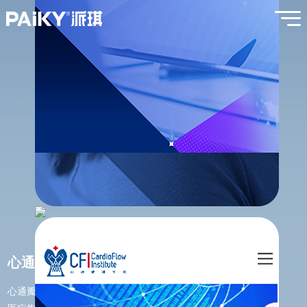
心通医疗
心通瓣膜学苑是心通